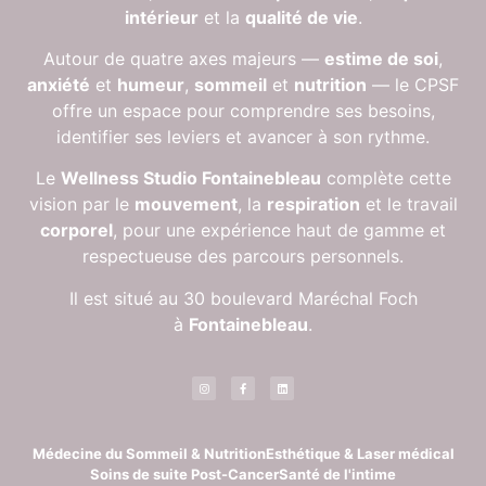
intérieur
et la
qualité de vie
.
Autour de quatre axes majeurs —
estime de soi
,
anxiété
et
humeur
,
sommeil
et
nutrition
— le CPSF
offre un espace pour comprendre ses besoins,
identifier ses leviers et avancer à son rythme.
Le
Wellness Studio Fontainebleau
complète cette
vision par le
mouvement
, la
respiration
et le travail
corporel
, pour une expérience haut de gamme et
respectueuse des parcours personnels.
Il est situé au 30 boulevard Maréchal Foch
à
Fontainebleau
.
Médecine du Sommeil & Nutrition
Esthétique & Laser médical
Soins de suite Post-Cancer
Santé de l'intime