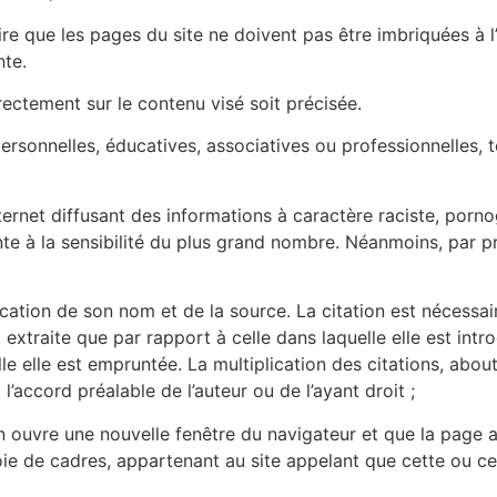
dire que les pages du site ne doivent pas être imbriquées à l
nte.
rectement sur le contenu visé soit précisée.
personnelles, éducatives, associatives ou professionnelles, to
nternet diffusant des informations à caractère raciste, por
te à la sensibilité du plus grand nombre. Néanmoins, par pr
indication de son nom et de la source. La citation est nécess
extraite que par rapport à celle dans laquelle elle est introd
le elle est empruntée. La multiplication des citations, about
ccord préalable de l’auteur ou de l’ayant droit ;
en ouvre une nouvelle fenêtre du navigateur et que la page at
 voie de cadres, appartenant au site appelant que cette ou 