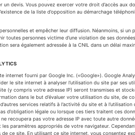
 un devis. Vous pouvez exercer votre droit d’accès aux d
existence de la liste d’opposition au démarchage téléphoniq
sonnelles et empêcher leur diffusion. Néanmoins, si un pi
nir toutes personnes victime d’une violation de ses données
lation sera également adressée à la CNIL dans un délai max
LYTICS
ite internet fourni par Google Inc. («Google»). Google Analyt
er le site internet à analyser l’utilisation du site par ses u
site (y compris votre adresse IP) seront transmises et stoc
rmation dans le but d’évaluer votre utilisation du site, de c
’autres services relatifs à l’activité du site et à l’utilisation
s d’obligation légale ou lorsque ces tiers traitent ces do
e ne recoupera pas votre adresse IP avec toute autre donn
nt les paramètres appropriés de votre navigateur. Cependant
s de ce site. En utilisant ce site internet, vous consentez 