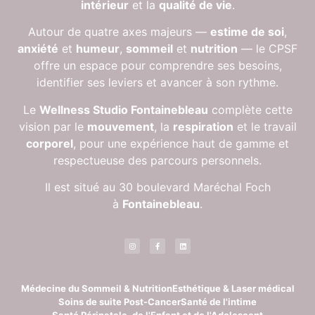
intérieur
et la
qualité de vie
.
Autour de quatre axes majeurs —
estime de soi
,
anxiété
et
humeur
,
sommeil
et
nutrition
— le CPSF
offre un espace pour comprendre ses besoins,
identifier ses leviers et avancer à son rythme.
Le
Wellness Studio Fontainebleau
complète cette
vision par le
mouvement
, la
respiration
et le travail
corporel
, pour une expérience haut de gamme et
respectueuse des parcours personnels.
Il est situé au 30 boulevard Maréchal Foch
à
Fontainebleau
.
Médecine du Sommeil & Nutrition
Esthétique & Laser médical
Soins de suite Post-Cancer
Santé de l'intime
Santé Périnatale, de l'Enfant et de l'Adolescent