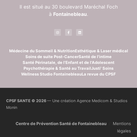
Il est situé au 30 boulevard Maréchal Foch
à
Fontainebleau
.
Médecine du Sommeil & Nutrition
Esthétique & Laser médical
Soins de suite Post-Cancer
Santé de l'intime
Santé Périnatale, de l'Enfant et de l'Adolescent
Psychothérapie & Santé au Travail
Justi' Soins
Wellness Studio Fontainebleau
La revue du CPSF
CPSF SANTE © 2026
— Une création
Agence Medicom
&
Studios
Monin
Centre de Prévention Santé de Fontainebleau
/
Mentions
légales